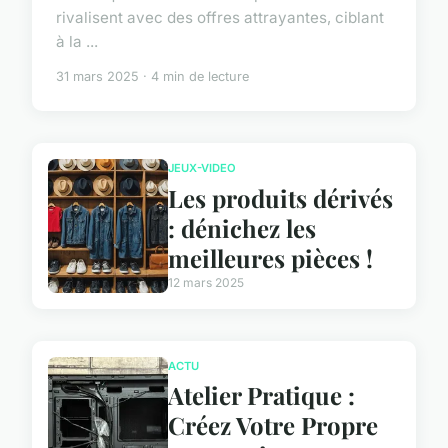
rivalisent avec des offres attrayantes, ciblant
à la ...
31 mars 2025 · 4 min de lecture
JEUX-VIDEO
Les produits dérivés
: dénichez les
meilleures pièces !
12 mars 2025
ACTU
Atelier Pratique :
Créez Votre Propre