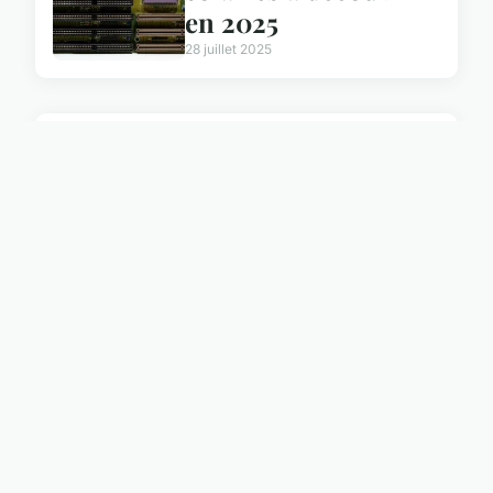
en 2025
28 juillet 2025
HIGH TECH
Maîtrisez l'ocr
comptabilité pour
optimiser vos
finances
6 juillet 2025
HIGH TECH
Maximisez
l'efficacité de vos
projets avec un