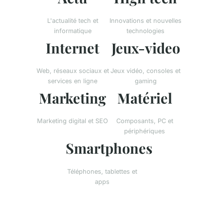
L'actualité tech et
Innovations et nouvelles
informatique
technologies
Internet
Jeux-video
Web, réseaux sociaux et
Jeux vidéo, consoles et
services en ligne
gaming
Marketing
Matériel
Marketing digital et SEO
Composants, PC et
périphériques
Smartphones
Téléphones, tablettes et
apps